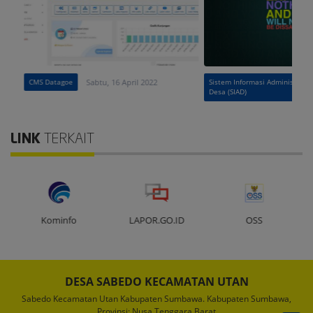
CMS Datagoe
Sabtu, 16 April 2022
Sistem Informasi Administrasi
Desa (SIAD)
LINK
TERKAIT
Kominfo
LAPOR.GO.ID
OSS
DESA SABEDO KECAMATAN UTAN
Sabedo Kecamatan Utan Kabupaten Sumbawa. Kabupaten Sumbawa,
Provinsi: Nusa Tenggara Barat