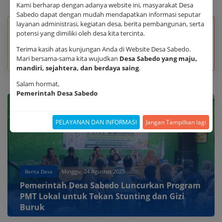
Kami berharap dengan adanya website ini, masyarakat Desa
Sabedo dapat dengan mudah mendapatkan informasi seputar
layanan administrasi, kegiatan desa, berita pembangunan, serta
331
4312
potensi yang dimiliki oleh desa kita tercinta.
PAUD
PKBM
Terima kasih atas kunjungan Anda di Website Desa Sabedo.
Mari bersama-sama kita wujudkan
Desa Sabedo yang maju,
Sekretariat
Sekretariat
mandiri, sejahtera, dan berdaya saing
.
Salam hormat,
Pemerintah Desa Sabedo
PELAYANAN DAN INFORMASI
Jangan Tampilkan lagi
Minggu, 24 Agustus 2025
Berita Desa
Pemerintah Desa Sabedo Luncurkan Program
PMT Lokal untuk Tekan Stunting dan Gizi
Buruk