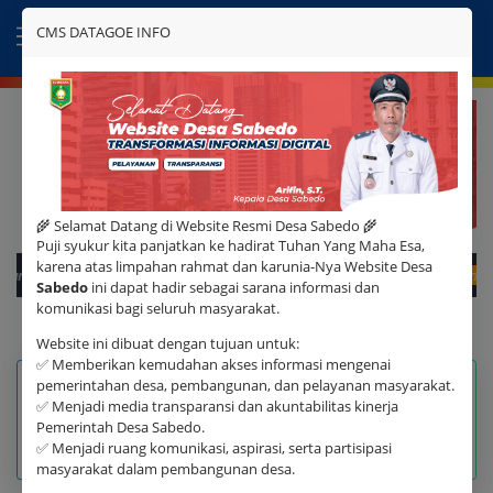
SITUS RESMI
CMS DATAGOE INFO
DESA SABEDO KECAMATAN UTAN
🌾 Selamat Datang di Website Resmi Desa Sabedo 🌾
Puji syukur kita panjatkan ke hadirat Tuhan Yang Maha Esa,
karena atas limpahan rahmat dan karunia-Nya Website Desa
ndera
06 Desember 2023
7 Arahan Presiden
04 Juni 2021
Sebaran Dat
Sabedo
ini dapat hadir sebagai sarana informasi dan
komunikasi bagi seluruh masyarakat.
Website ini dibuat dengan tujuan untuk:
✅ Memberikan kemudahan akses informasi mengenai
pemerintahan desa, pembangunan, dan pelayanan masyarakat.
49090
564
✅ Menjadi media transparansi dan akuntabilitas kinerja
SEKOLAH DASAR
SLTP
Pemerintah Desa Sabedo.
✅ Menjadi ruang komunikasi, aspirasi, serta partisipasi
Sekretariat
Sekretariat
masyarakat dalam pembangunan desa.